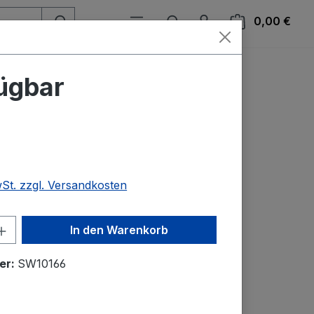
Ware
0,00 €
ügbar
wSt. zzgl. Versandkosten
nzahl: Gib den gewünschten Wert ein o
In den Warenkorb
er:
SW10166