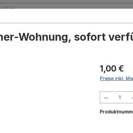
er-Wohnung, sofort verf
1,00 €
Preise inkl. M
Produkt A
Produktnumm